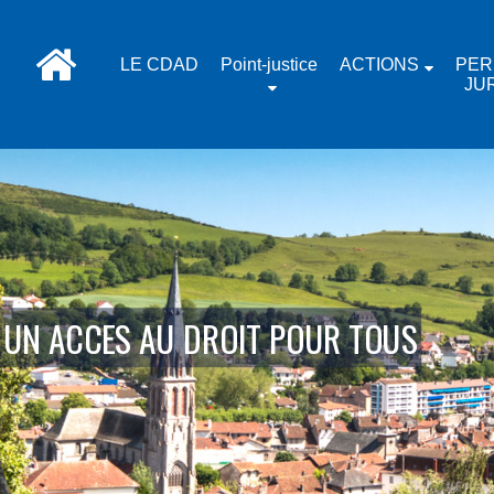
LE CDAD
Point-justice
ACTIONS
PER
JU
UN ACCES AU DROIT POUR TOUS